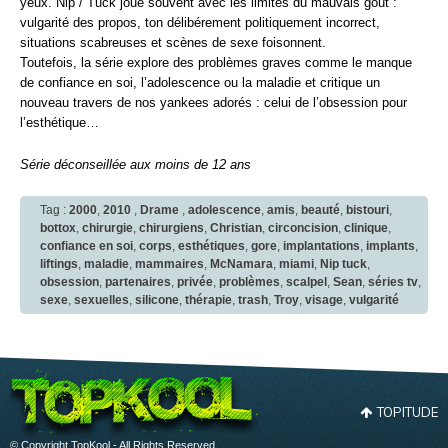
yeux. Nip / Tuck joue souvent avec les limites du mauvais goût :
vulgarité des propos, ton délibérement politiquement incorrect,
situations scabreuses et scènes de sexe foisonnent.
Toutefois, la série explore des problèmes graves comme le manque
de confiance en soi, l’adolescence ou la maladie et critique un
nouveau travers de nos yankees adorés : celui de l’obsession pour
l’esthétique…
Série déconseillée aux moins de 12 ans
Tag :
2000
,
2010
,
Drame
,
adolescence
,
amis
,
beauté
,
bistouri
,
bottox
,
chirurgie
,
chirurgiens
,
Christian
,
circoncision
,
clinique
,
confiance en soi
,
corps
,
esthétiques
,
gore
,
implantations
,
implants
,
liftings
,
maladie
,
mammaires
,
McNamara
,
miami
,
Nip tuck
,
obsession
,
partenaires
,
privée
,
problèmes
,
scalpel
,
Sean
,
séries tv
,
sexe
,
sexuelles
,
silicone
,
thérapie
,
trash
,
Troy
,
visage
,
vulgarité
TOPITUDE
© Copyright TopKool - All Rights Reserved