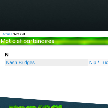
Accueil
/
Mot clef
Mot clef partenaires
N
Nash Bridges
Nip / Tu