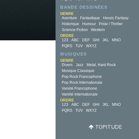
BANDE DESSINÉES
GENRE
Aventure
Fantastique
Heroic Fantasy
Historique
Humour
Polar / Thriller
Science-Fiction
Western
ORDRE
123
ABC
DEF
GHI
JKL
MNO
PQRS
TUV
WXYZ
MUSIQUES
GENRE
Divers
Jazz
Metal, Hard Rock
Musique Classique
Pop Rock Francophone
Pop Rock Internationale
Variété Francophone
Variété Internationale
ORDRE
123
ABC
DEF
GHI
JKL
MNO
PQRS
TUV
WXYZ
TOPITUDE