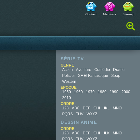
Contact
Mentions
Sitemap
Rechercher :
SÉRIE TV
GENRE
Action
Aventure
Comédie
Drame
Policier
SF Et Fantastique
Soap
Western
EPOQUE
1950
1960
1970
1980
1990
2000
2010
ORDRE
123
ABC
DEF
GHI
JKL
MNO
PQRS
TUV
WXYZ
DESSIN ANIMÉ
ORDRE
123
ABC
DEF
GHI
JLK
MNO
PQRS
TUV
WXYZ