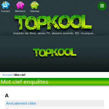
Contact
Mentions
Sitemap
Filtr
Accueil
/
Mot clef
Mot clef enquêtes
A
Amicalement vôtre