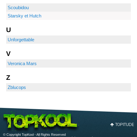
Scoubidou
Starsky et Hutch
U
Unforgettable
V
Veronica Mars
Z
Zblucops
TOPITUDE
© Copyright TopKool - All Rights Reserved