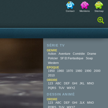
Contact
Mentions
Sitemap
Rechercher :
SÉRIE TV
GENRE
Action
Aventure
Comédie
Drame
Policier
SF Et Fantastique
Soap
Western
EPOQUE
1950
1960
1970
1980
1990
2000
2010
ORDRE
123
ABC
DEF
GHI
JKL
MNO
PQRS
TUV
WXYZ
DESSIN ANIMÉ
ORDRE
123
ABC
DEF
GHI
JLK
MNO
PQRS
TUV
WXYZ