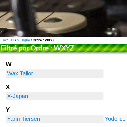
Accueil
/
Musique
/
Ordre :
WXYZ
Filtré par Ordre :
WXYZ
W
Wax Tailor
X
X-Japan
Y
Yann Tiersen
Yodelice