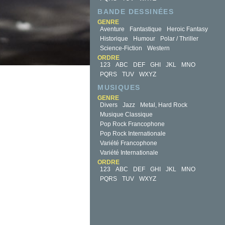
BANDE DESSINÉES
GENRE
Aventure
Fantastique
Heroic Fantasy
Historique
Humour
Polar / Thriller
Science-Fiction
Western
ORDRE
123
ABC
DEF
GHI
JKL
MNO
PQRS
TUV
WXYZ
MUSIQUES
GENRE
Divers
Jazz
Metal, Hard Rock
Musique Classique
Pop Rock Francophone
Pop Rock Internationale
Variété Francophone
Variété Internationale
ORDRE
123
ABC
DEF
GHI
JKL
MNO
PQRS
TUV
WXYZ