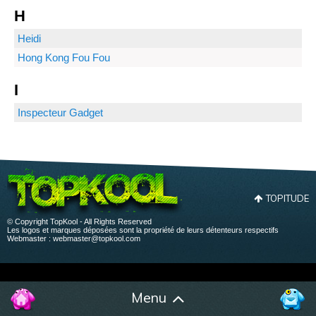
H
Heidi
Hong Kong Fou Fou
I
Inspecteur Gadget
TOPITUDE
© Copyright TopKool - All Rights Reserved
Les logos et marques déposées sont la propriété de leurs détenteurs respectifs
Webmaster :
webmaster@topkool.com
Menu