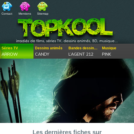
Contact
Mentions
Sitemap
Séries TV
Dessins animés
Bandes dessinées
Musique
ARROW
CANDY
L’AGENT 212
PINK
Les dernières fiches sur