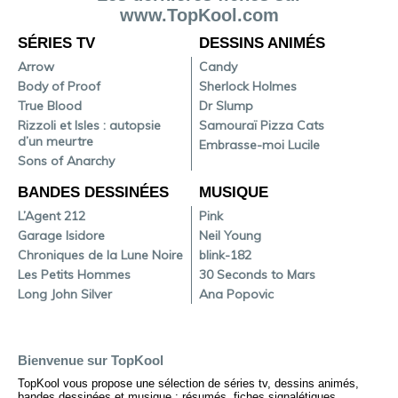
www.TopKool.com
SÉRIES TV
DESSINS ANIMÉS
Arrow
Candy
Body of Proof
Sherlock Holmes
True Blood
Dr Slump
Rizzoli et Isles : autopsie
Samouraï Pizza Cats
d’un meurtre
Embrasse-moi Lucile
Sons of Anarchy
BANDES DESSINÉES
MUSIQUE
L’Agent 212
Pink
Garage Isidore
Neil Young
Chroniques de la Lune Noire
blink-182
Les Petits Hommes
30 Seconds to Mars
Long John Silver
Ana Popovic
Bienvenue sur TopKool
TopKool vous propose une sélection de séries tv, dessins animés,
bandes dessinées et musique : résumés, fiches signalétiques,