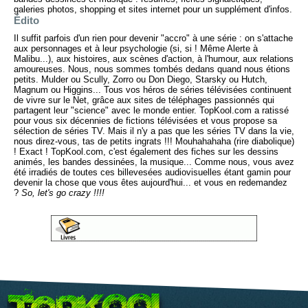
galeries photos, shopping et sites internet pour un supplément d'infos.
Édito
Il suffit parfois d'un rien pour devenir "accro" à une série : on s'attache
aux personnages et à leur psychologie (si, si ! Même Alerte à
Malibu...), aux histoires, aux scènes d'action, à l'humour, aux relations
amoureuses. Nous, nous sommes tombés dedans quand nous étions
petits. Mulder ou Scully, Zorro ou Don Diego, Starsky ou Hutch,
Magnum ou Higgins... Tous vos héros de séries télévisées continuent
de vivre sur le Net, grâce aux sites de téléphages passionnés qui
partagent leur "science" avec le monde entier. TopKool.com a ratissé
pour vous six décennies de fictions télévisées et vous propose sa
sélection de séries TV. Mais il n'y a pas que les séries TV dans la vie,
nous direz-vous, tas de petits ingrats !!! Mouhahahaha (rire diabolique)
! Exact ! TopKool.com, c'est également des fiches sur les dessins
animés, les bandes dessinées, la musique... Comme nous, vous avez
été irradiés de toutes ces billevesées audiovisuelles étant gamin pour
devenir la chose que vous êtes aujourd'hui... et vous en redemandez
?
So, let's go crazy !!!!