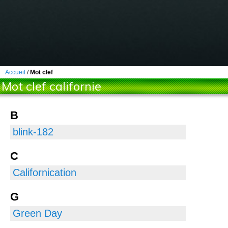
Accueil
/
Mot clef
Mot clef californie
B
blink-182
C
Californication
G
Green Day