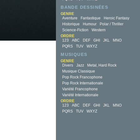
BANDE DESSINÉES
GENRE
Aventure
Fantastique
Heroic Fantasy
Historique
Humour
Polar / Thriller
Science-Fiction
Western
ORDRE
123
ABC
DEF
GHI
JKL
MNO
PQRS
TUV
WXYZ
MUSIQUES
GENRE
Divers
Jazz
Metal, Hard Rock
Musique Classique
Pop Rock Francophone
Pop Rock Internationale
Variété Francophone
Variété Internationale
ORDRE
123
ABC
DEF
GHI
JKL
MNO
PQRS
TUV
WXYZ