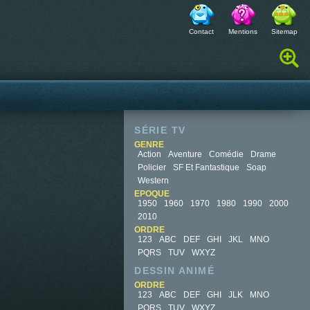
Contact
Mentions
Sitemap
Rechercher :
SÉRIE TV
GENRE
Action
Aventure
Comédie
Drame
Policier
SF Et Fantastique
Soap
Western
EPOQUE
1950
1960
1970
1980
1990
2000
2010
ORDRE
123
ABC
DEF
GHI
JKL
MNO
PQRS
TUV
WXYZ
DESSIN ANIMÉ
ORDRE
123
ABC
DEF
GHI
JLK
MNO
PQRS
TUV
WXYZ