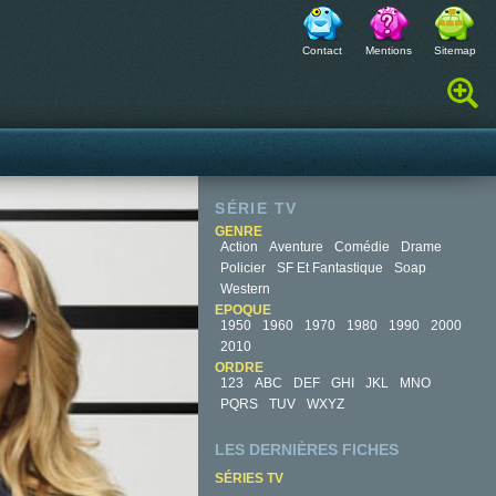
Contact
Mentions
Sitemap
Rechercher :
SÉRIE TV
GENRE
Action
Aventure
Comédie
Drame
Policier
SF Et Fantastique
Soap
Western
EPOQUE
1950
1960
1970
1980
1990
2000
2010
ORDRE
123
ABC
DEF
GHI
JKL
MNO
PQRS
TUV
WXYZ
LES DERNIÈRES FICHES
SÉRIES TV