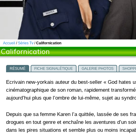
Accueil
/
Séries Tv
/
Californication
Californication
RÉSUMÉ
FICHE SIGNALÉTIQUE
GALERIE PHOTOS
SHOPP
Ecrivain new-yorkais auteur du best-seller « God hates u
cinématographique de son roman, rapidement transformé en
aujourd’hui plus que l’ombre de lui-même, sujet au synd
Depuis que sa femme Karen l’a quittée, lassée de ses f
drogues en tout genre et enchaîne les aventures d’un soir
dans les pires situations et semble plus ou moins incapab