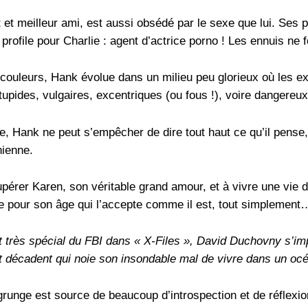
nt et meilleur ami, est aussi obsédé par le sexe que lui. Ses 
e profile pour Charlie : agent d’actrice porno ! Les ennuis n
 couleurs, Hank évolue dans un milieu peu glorieux où les e
upides, vulgaires, excentriques (ou fous !), voire dangere
e, Hank ne peut s’empêcher de dire tout haut ce qu’il pense,
nienne.
rer Karen, son véritable grand amour, et à vivre une vie de
re pour son âge qui l’accepte comme il est, tout simplement
t très spécial du FBI dans « X-Files », David Duchovny s’im
t décadent qui noie son insondable mal de vivre dans un oc
grunge est source de beaucoup d’introspection et de réflexi