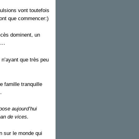
pulsions vont toutefois
e font que commencer:)
xcès dominent, un
ux…
 n’ayant que très peu
 famille tranquille
…
pose aujourd’hui
éan de vices.
on sur le monde qui