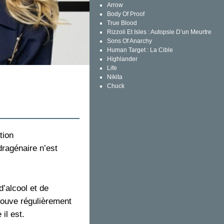
Arrow
Body Of Proof
True Blood
Rizzoli Et Isles : Autopsie D’un Meurtre
Sons Of Anarchy
Human Target : La Cible
Highlander
Life
Nikita
Chuck
tion
dragénaire n’est
’alcool et de
trouve régulièrement
il est.