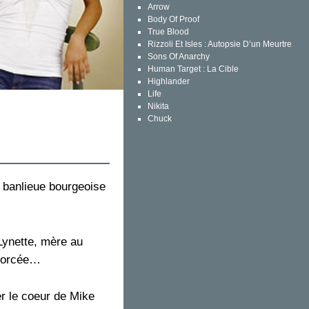
Arrow
Body Of Proof
True Blood
Rizzoli Et Isles : Autopsie D’un Meurtre
Sons Of Anarchy
Human Target : La Cible
Highlander
Life
Nikita
Chuck
a banlieue bourgeoise
Lynette, mère au
ivorcée…
r le coeur de Mike