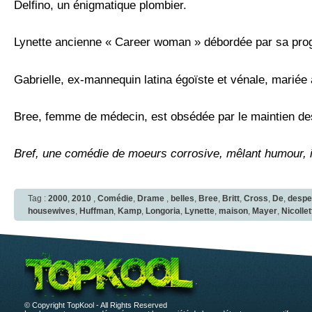
Delfino, un énigmatique plombier.
Lynette ancienne « Career woman » débordée par sa progén
Gabrielle, ex-mannequin latina égoïste et vénale, mariée
Bree, femme de médecin, est obsédée par le maintien des
Bref, une comédie de moeurs corrosive, mêlant humour, i
Tag :
2000
,
2010
,
Comédie
,
Drame
,
belles
,
Bree
,
Britt
,
Cross
,
De
,
despe
housewives
,
Huffman
,
Kamp
,
Longoria
,
Lynette
,
maison
,
Mayer
,
Nicollet
© Copyright TopKool - All Rights Reserved