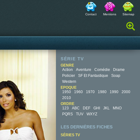
Contact
Mentions
Sitemap
Rechercher :
SÉRIE TV
GENRE
Action
Aventure
Comédie
Drame
Policier
SF Et Fantastique
Soap
Western
EPOQUE
1950
1960
1970
1980
1990
2000
2010
ORDRE
123
ABC
DEF
GHI
JKL
MNO
PQRS
TUV
WXYZ
LES DERNIÈRES FICHES
SÉRIES TV