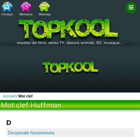
Contact
Mentions
Sitemap
Filtr
Accueil
/
Mot clef
Mot clef Huffman
D
Desperate housewives