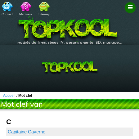
Contact
Mentions
Sitemap
Filtr
Accueil
/
Mot clef
Mot clef van
C
Capitaine Caverne