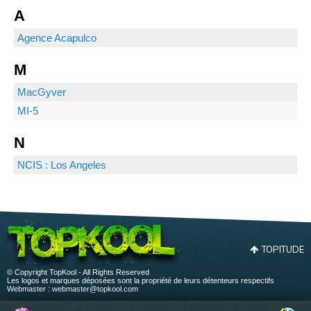
A
Agence Acapulco
M
MacGyver
MI-5
N
NCIS : Los Angeles
TOPITUDE
© Copyright TopKool - All Rights Reserved
Les logos et marques déposées sont la propriété de leurs détenteurs respectifs
Webmaster :
webmaster@topkool.com