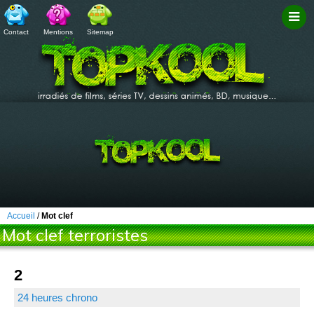
Contact
Mentions
Sitemap
Filtr
Accueil
/
Mot clef
Mot clef terroristes
2
24 heures chrono