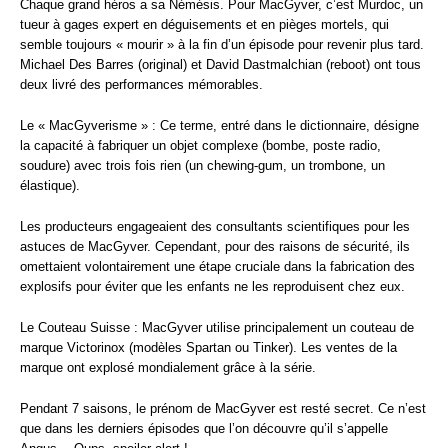
Chaque grand héros a sa Némésis. Pour MacGyver, c’est Murdoc, un
tueur à gages expert en déguisements et en pièges mortels, qui
semble toujours « mourir » à la fin d’un épisode pour revenir plus tard.
Michael Des Barres (original) et David Dastmalchian (reboot) ont tous
deux livré des performances mémorables.
Le « MacGyverisme » : Ce terme, entré dans le dictionnaire, désigne
la capacité à fabriquer un objet complexe (bombe, poste radio,
soudure) avec trois fois rien (un chewing-gum, un trombone, un
élastique).
Les producteurs engageaient des consultants scientifiques pour les
astuces de MacGyver. Cependant, pour des raisons de sécurité, ils
omettaient volontairement une étape cruciale dans la fabrication des
explosifs pour éviter que les enfants ne les reproduisent chez eux.
Le Couteau Suisse : MacGyver utilise principalement un couteau de
marque Victorinox (modèles Spartan ou Tinker). Les ventes de la
marque ont explosé mondialement grâce à la série.
Pendant 7 saisons, le prénom de MacGyver est resté secret. Ce n’est
que dans les derniers épisodes que l’on découvre qu’il s’appelle