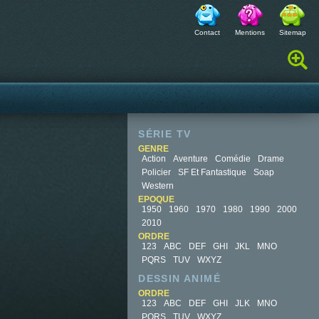
Contact
Mentions
Sitemap
Rechercher :
SÉRIE TV
GENRE
Action
Aventure
Comédie
Drame
Policier
SF Et Fantastique
Soap
Western
EPOQUE
1950
1960
1970
1980
1990
2000
2010
ORDRE
123
ABC
DEF
GHI
JKL
MNO
PQRS
TUV
WXYZ
DESSIN ANIMÉ
ORDRE
123
ABC
DEF
GHI
JLK
MNO
PQRS
TUV
WXYZ