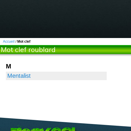
Accueil
/
Mot clef
Mot clef roublard
M
Mentalist