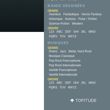
BANDE DESSINÉES
GENRE
Aventure
Fantastique
Heroic Fantasy
Historique
Humour
Polar / Thriller
Science-Fiction
Western
ORDRE
123
ABC
DEF
GHI
JKL
MNO
PQRS
TUV
WXYZ
MUSIQUES
GENRE
Divers
Jazz
Metal, Hard Rock
Musique Classique
Pop Rock Francophone
Pop Rock Internationale
Variété Francophone
Variété Internationale
ORDRE
123
ABC
DEF
GHI
JKL
MNO
PQRS
TUV
WXYZ
TOPITUDE