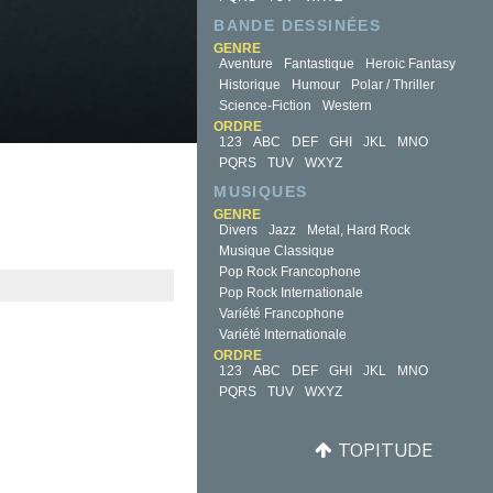
BANDE DESSINÉES
GENRE
Aventure
Fantastique
Heroic Fantasy
Historique
Humour
Polar / Thriller
Science-Fiction
Western
ORDRE
123
ABC
DEF
GHI
JKL
MNO
PQRS
TUV
WXYZ
MUSIQUES
GENRE
Divers
Jazz
Metal, Hard Rock
Musique Classique
Pop Rock Francophone
Pop Rock Internationale
Variété Francophone
Variété Internationale
ORDRE
123
ABC
DEF
GHI
JKL
MNO
PQRS
TUV
WXYZ
TOPITUDE