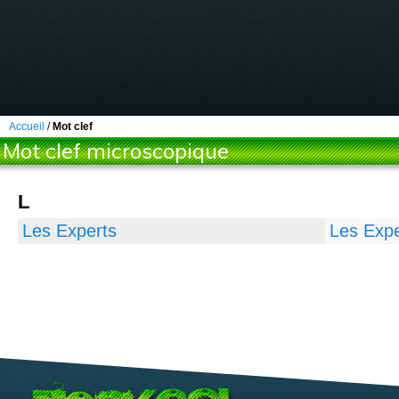
Accueil
/
Mot clef
Mot clef microscopique
L
Les Experts
Les Expe