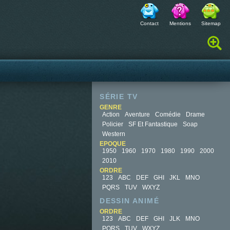
Contact
Mentions
Sitemap
Rechercher :
SÉRIE TV
GENRE
Action
Aventure
Comédie
Drame
Policier
SF Et Fantastique
Soap
Western
EPOQUE
1950
1960
1970
1980
1990
2000
2010
ORDRE
123
ABC
DEF
GHI
JKL
MNO
PQRS
TUV
WXYZ
DESSIN ANIMÉ
ORDRE
123
ABC
DEF
GHI
JLK
MNO
PQRS
TUV
WXYZ