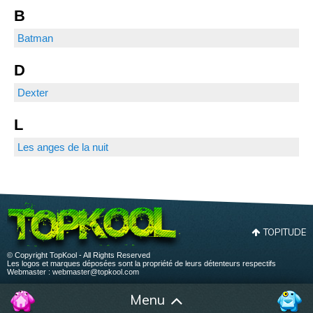
B
Batman
D
Dexter
L
Les anges de la nuit
TOPITUDE
© Copyright TopKool - All Rights Reserved
Les logos et marques déposées sont la propriété de leurs détenteurs respectifs
Webmaster :
webmaster@topkool.com
Menu