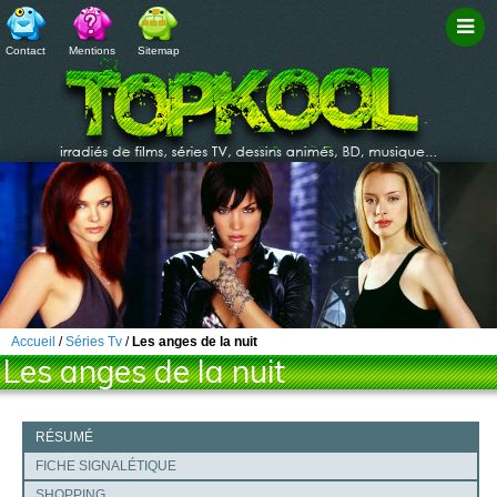
Contact
Mentions
Sitemap
Filtr
Accueil
/
Séries Tv
/
Les anges de la nuit
Les anges de la nuit
RÉSUMÉ
FICHE SIGNALÉTIQUE
SHOPPING