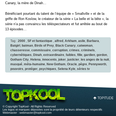
Canary, la mère de Dinah…
Bénéficiant pourtant du talent de l’équipe de « Smallville » et de la
griffe de Ron Koslow, le créateur de la série « La belle et la bête », la
série n’a pas convaincu les téléspectateurs et fut arrêtée au bout de
13 épisodes…
Tag :
2000
,
SF et fantastique
,
alfred
,
Arkham
,
asile
,
Barbara
,
Batgirl
,
batman
,
Birds of Prey
,
Black Canary
,
catwoman
,
chasseresse
,
commissaire
,
corruption
,
crimes
,
criminels
,
cybernétiques
,
Dinah
,
extraordinaire
,
faibles
,
fille
,
gardien
,
gordon
,
Gotham City
,
Helena
,
innocents
,
joker
,
justicier
,
les anges de la nuit
,
masqué
,
méta-humaine
,
New Gotham
,
Oracle
,
pègre
,
Pennyworth
,
pouvoirs
,
protéger
,
psychiques
,
Selena Kyle
,
séries tv
TOPITUDE
© Copyright TopKool - All Rights Reserved
Les logos et marques déposées sont la propriété de leurs détenteurs respectifs
Webmaster :
webmaster@topkool.com