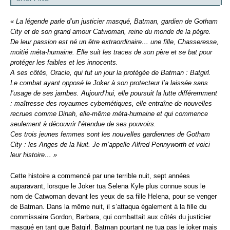
« La légende parle d’un justicier masqué, Batman, gardien de Gotham
City et de son grand amour Catwoman, reine du monde de la pègre.
De leur passion est né un être extraordinaire… une fille, Chasseresse,
moitié méta-humaine. Elle suit les traces de son père et se bat pour
protéger les faibles et les innocents.
A ses côtés, Oracle, qui fut un jour la protégée de Batman : Batgirl.
Le combat ayant opposé le Joker à son protecteur l’a laissée sans
l’usage de ses jambes. Aujourd’hui, elle poursuit la lutte différemment
: maîtresse des royaumes cybernétiques, elle entraîne de nouvelles
recrues comme Dinah, elle-même méta-humaine et qui commence
seulement à découvrir l’étendue de ses pouvoirs.
Ces trois jeunes femmes sont les nouvelles gardiennes de Gotham
City : les Anges de la Nuit. Je m’appelle Alfred Pennyworth et voici
leur histoire… »
Cette histoire a commencé par une terrible nuit, sept années
auparavant, lorsque le Joker tua Selena Kyle plus connue sous le
nom de Catwoman devant les yeux de sa fille Helena, pour se venger
de Batman. Dans la même nuit, il s’attaqua également à la fille du
commissaire Gordon, Barbara, qui combattait aux côtés du justicier
masqué en tant que Batgirl. Batman pourtant ne tua pas le joker mais