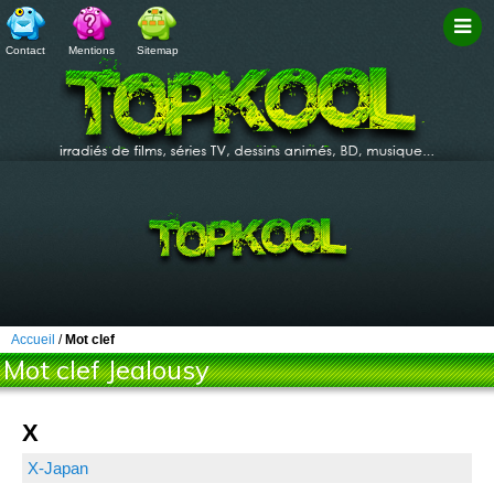
Contact
Mentions
Sitemap
Filtr
Accueil
/
Mot clef
Mot clef Jealousy
X
X-Japan