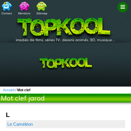
Contact
Mentions
Sitemap
Filtr
Accueil
/
Mot clef
Mot clef jarod
L
Le Caméléon