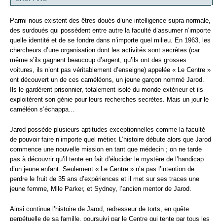
Parmi nous existent des êtres doués d’une intelligence supra-normale,
des surdoués qui possèdent entre autre la faculté d’assumer n’importe
quelle identité et de se fondre dans n’importe quel milieu. En 1963, les
chercheurs d’une organisation dont les activités sont secrètes (car
même s’ils gagnent beaucoup d’argent, qu’ils ont des grosses
voitures, ils n’ont pas véritablement d’enseigne) appelée « Le Centre »
ont découvert un de ces caméléons, un jeune garçon nommé Jarod.
Ils le gardèrent prisonnier, totalement isolé du monde extérieur et ils
exploitèrent son génie pour leurs recherches secrètes. Mais un jour le
caméléon s’échappa…
Jarod possède plusieurs aptitudes exceptionnelles comme la faculté
de pouvoir faire n’importe quel métier. L’histoire débute alors que Jarod
commence une nouvelle mission en tant que médecin ; on ne tarde
pas à découvrir qu’il tente en fait d’élucider le mystère de l’handicap
d’un jeune enfant. Seulement « Le Centre » n’a pas l’intention de
perdre le fruit de 35 ans d’expériences et il met sur ses traces une
jeune femme, Mlle Parker, et Sydney, l’ancien mentor de Jarod.
Ainsi continue l’histoire de Jarod, redresseur de torts, en quête
perpétuelle de sa famille, poursuivi par le Centre qui tente par tous les