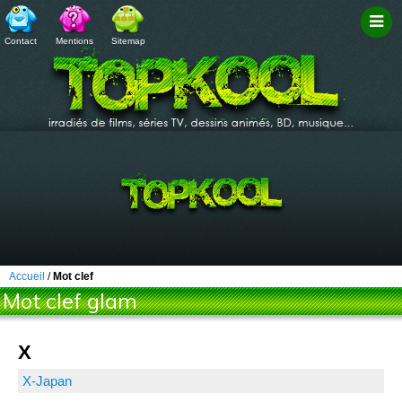
Contact
Mentions
Sitemap
Filtr
Accueil
/
Mot clef
Mot clef glam
X
X-Japan