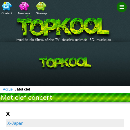
Contact
Mentions
Sitemap
Filtr
Accueil
/
Mot clef
Mot clef concert
X
X-Japan