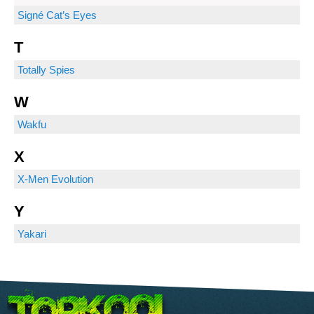
Signé Cat’s Eyes
T
Totally Spies
W
Wakfu
X
X-Men Evolution
Y
Yakari