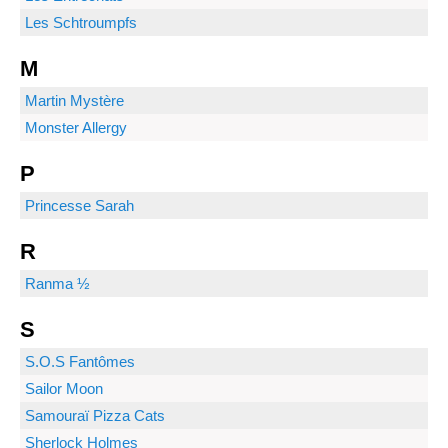
Les Schtroumpfs
M
Martin Mystère
Monster Allergy
P
Princesse Sarah
R
Ranma ½
S
S.O.S Fantômes
Sailor Moon
Samouraï Pizza Cats
Sherlock Holmes