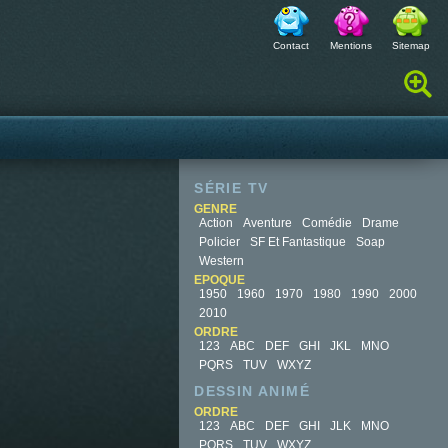
Contact
Mentions
Sitemap
Rechercher :
SÉRIE TV
GENRE
Action
Aventure
Comédie
Drame
Policier
SF Et Fantastique
Soap
Western
EPOQUE
1950
1960
1970
1980
1990
2000
2010
ORDRE
123
ABC
DEF
GHI
JKL
MNO
PQRS
TUV
WXYZ
DESSIN ANIMÉ
ORDRE
123
ABC
DEF
GHI
JLK
MNO
PQRS
TUV
WXYZ