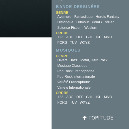
BANDE DESSINÉES
GENRE
Aventure
Fantastique
Heroic Fantasy
Historique
Humour
Polar / Thriller
Science-Fiction
Western
ORDRE
123
ABC
DEF
GHI
JKL
MNO
PQRS
TUV
WXYZ
MUSIQUES
GENRE
Divers
Jazz
Metal, Hard Rock
Musique Classique
Pop Rock Francophone
Pop Rock Internationale
Variété Francophone
Variété Internationale
ORDRE
123
ABC
DEF
GHI
JKL
MNO
PQRS
TUV
WXYZ
TOPITUDE