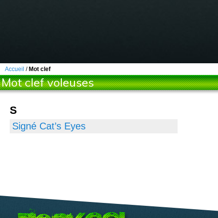
Accueil
/
Mot clef
Mot clef voleuses
S
Signé Cat’s Eyes