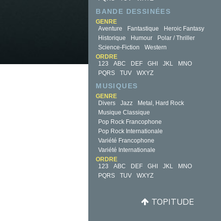
BANDE DESSINÉES
GENRE
Aventure
Fantastique
Heroic Fantasy
Historique
Humour
Polar / Thriller
Science-Fiction
Western
ORDRE
123
ABC
DEF
GHI
JKL
MNO
PQRS
TUV
WXYZ
MUSIQUES
GENRE
Divers
Jazz
Metal, Hard Rock
Musique Classique
Pop Rock Francophone
Pop Rock Internationale
Variété Francophone
Variété Internationale
ORDRE
123
ABC
DEF
GHI
JKL
MNO
PQRS
TUV
WXYZ
TOPITUDE