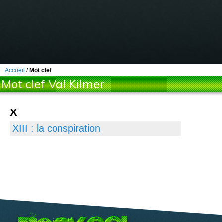
Accueil
/
Mot clef
Mot clef Val Kilmer
X
XIII : la conspiration