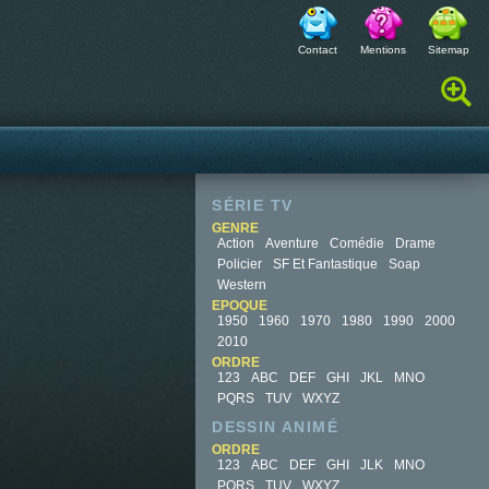
Contact
Mentions
Sitemap
Rechercher :
SÉRIE TV
GENRE
Action
Aventure
Comédie
Drame
Policier
SF Et Fantastique
Soap
Western
EPOQUE
1950
1960
1970
1980
1990
2000
2010
ORDRE
123
ABC
DEF
GHI
JKL
MNO
PQRS
TUV
WXYZ
DESSIN ANIMÉ
ORDRE
123
ABC
DEF
GHI
JLK
MNO
PQRS
TUV
WXYZ