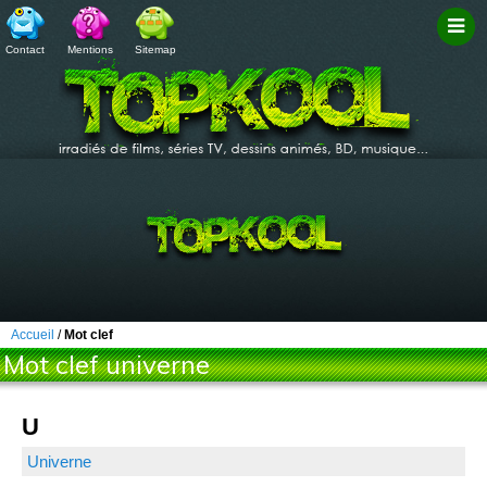
Contact
Mentions
Sitemap
Filtr
Accueil
/
Mot clef
Mot clef univerne
U
Univerne