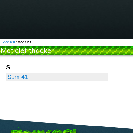
Accueil
/
Mot clef
Mot clef thacker
S
Sum 41