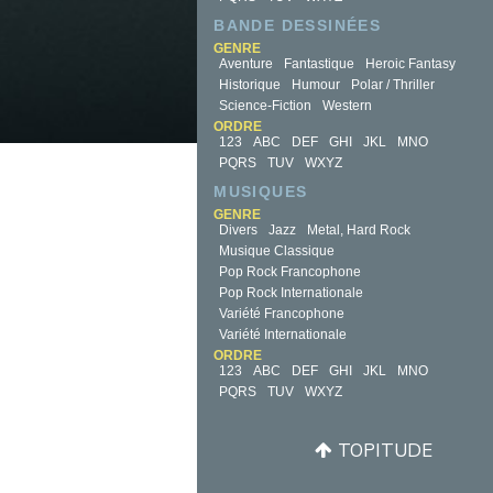
BANDE DESSINÉES
GENRE
Aventure
Fantastique
Heroic Fantasy
Historique
Humour
Polar / Thriller
Science-Fiction
Western
ORDRE
123
ABC
DEF
GHI
JKL
MNO
PQRS
TUV
WXYZ
MUSIQUES
GENRE
Divers
Jazz
Metal, Hard Rock
Musique Classique
Pop Rock Francophone
Pop Rock Internationale
Variété Francophone
Variété Internationale
ORDRE
123
ABC
DEF
GHI
JKL
MNO
PQRS
TUV
WXYZ
TOPITUDE