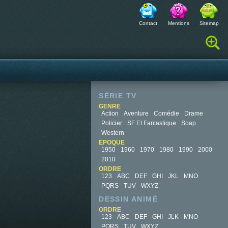
Contact
Mentions
Sitemap
Rechercher :
SÉRIE TV
GENRE
Action
Aventure
Comédie
Drame
Policier
SF Et Fantastique
Soap
Western
EPOQUE
1950
1960
1970
1980
1990
2000
2010
ORDRE
123
ABC
DEF
GHI
JKL
MNO
PQRS
TUV
WXYZ
DESSIN ANIMÉ
ORDRE
123
ABC
DEF
GHI
JLK
MNO
PQRS
TUV
WXYZ