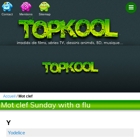
Contact
Mentions
Sitemap
Filtr
Accueil
/
Mot clef
Mot clef Sunday with a flu
Y
Yodelice