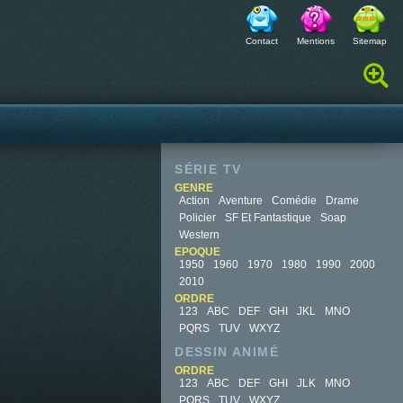
Contact
Mentions
Sitemap
Rechercher :
SÉRIE TV
GENRE
Action
Aventure
Comédie
Drame
Policier
SF Et Fantastique
Soap
Western
EPOQUE
1950
1960
1970
1980
1990
2000
2010
ORDRE
123
ABC
DEF
GHI
JKL
MNO
PQRS
TUV
WXYZ
DESSIN ANIMÉ
ORDRE
123
ABC
DEF
GHI
JLK
MNO
PQRS
TUV
WXYZ