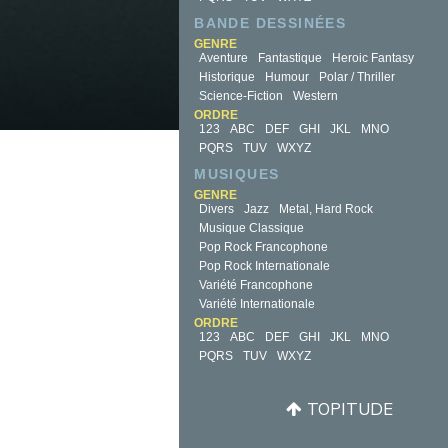
BANDE DESSINÉES
GENRE
Aventure
Fantastique
Heroic Fantasy
Historique
Humour
Polar / Thriller
Science-Fiction
Western
ORDRE
123
ABC
DEF
GHI
JKL
MNO
PQRS
TUV
WXYZ
MUSIQUES
GENRE
Divers
Jazz
Metal, Hard Rock
Musique Classique
Pop Rock Francophone
Pop Rock Internationale
Variété Francophone
Variété Internationale
ORDRE
123
ABC
DEF
GHI
JKL
MNO
PQRS
TUV
WXYZ
TOPITUDE