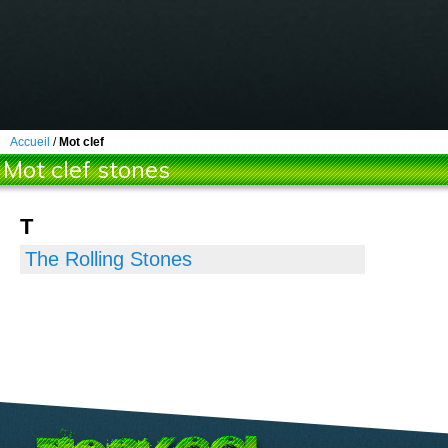
Accueil
/
Mot clef
Mot clef stones
T
The Rolling Stones