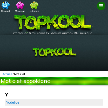
Contact
Mentions
Sitemap
Filtr
Accueil
/
Mot clef
Mot clef spookland
Y
Yodelice