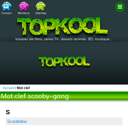
Contact
Mentions
Sitemap
Filtr
Accueil
/
Mot clef
Mot clef scooby-gang
S
Scoubidou