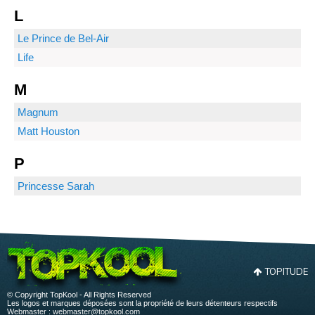
L
Le Prince de Bel-Air
Life
M
Magnum
Matt Houston
P
Princesse Sarah
TOPITUDE
© Copyright TopKool - All Rights Reserved
Les logos et marques déposées sont la propriété de leurs détenteurs respectifs
Webmaster :
webmaster@topkool.com