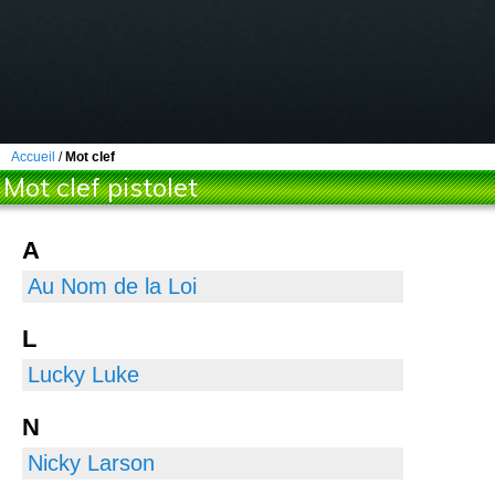
Accueil
/
Mot clef
Mot clef pistolet
A
Au Nom de la Loi
L
Lucky Luke
N
Nicky Larson