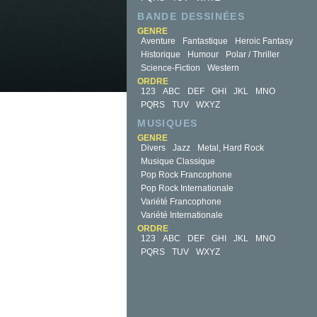
BANDE DESSINÉES
GENRE
Aventure
Fantastique
Heroic Fantasy
Historique
Humour
Polar / Thriller
Science-Fiction
Western
ORDRE
123
ABC
DEF
GHI
JKL
MNO
PQRS
TUV
WXYZ
MUSIQUES
GENRE
Divers
Jazz
Metal, Hard Rock
Musique Classique
Pop Rock Francophone
Pop Rock Internationale
Variété Francophone
Variété Internationale
ORDRE
123
ABC
DEF
GHI
JKL
MNO
PQRS
TUV
WXYZ