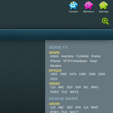
Contact
Mentions
Sitemap
Rechercher :
SÉRIE TV
GENRE
Action
Aventure
Comédie
Drame
Policier
SF Et Fantastique
Soap
Western
EPOQUE
1950
1960
1970
1980
1990
2000
2010
ORDRE
123
ABC
DEF
GHI
JKL
MNO
PQRS
TUV
WXYZ
DESSIN ANIMÉ
ORDRE
123
ABC
DEF
GHI
JLK
MNO
PQRS
TUV
WXYZ