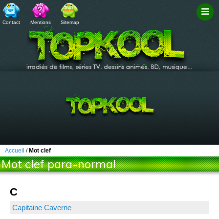
Contact
Mentions
Sitemap
Filtr
Accueil
/
Mot clef
Mot clef para-normal
C
Capitaine Caverne