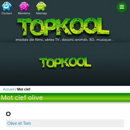
Contact
Mentions
Sitemap
Filtr
Accueil
/
Mot clef
Mot clef olive
O
Olive et Tom