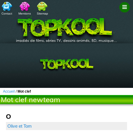
Contact
Mentions
Sitemap
Filtr
Accueil
/
Mot clef
Mot clef newteam
O
Olive et Tom