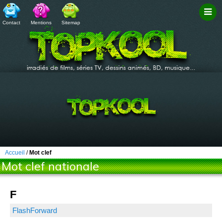
Contact
Mentions
Sitemap
Filtr
Accueil
/
Mot clef
Mot clef nationale
F
FlashForward