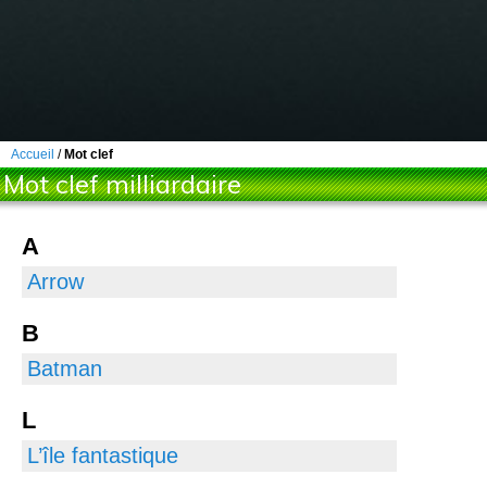
Accueil
/
Mot clef
Mot clef milliardaire
A
Arrow
B
Batman
L
L’île fantastique