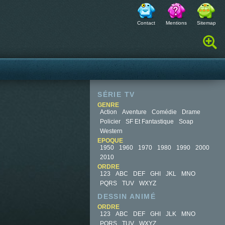
Contact
Mentions
Sitemap
Rechercher :
SÉRIE TV
GENRE
Action
Aventure
Comédie
Drame
Policier
SF Et Fantastique
Soap
Western
EPOQUE
1950
1960
1970
1980
1990
2000
2010
ORDRE
123
ABC
DEF
GHI
JKL
MNO
PQRS
TUV
WXYZ
DESSIN ANIMÉ
ORDRE
123
ABC
DEF
GHI
JLK
MNO
PQRS
TUV
WXYZ