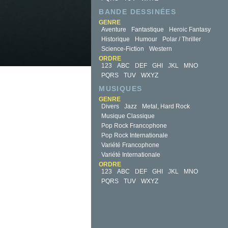
BANDE DESSINÉES
GENRE
Aventure
Fantastique
Heroic Fantasy
Historique
Humour
Polar / Thriller
Science-Fiction
Western
ORDRE
123
ABC
DEF
GHI
JKL
MNO
PQRS
TUV
WXYZ
MUSIQUES
GENRE
Divers
Jazz
Metal, Hard Rock
Musique Classique
Pop Rock Francophone
Pop Rock Internationale
Variété Francophone
Variété Internationale
ORDRE
123
ABC
DEF
GHI
JKL
MNO
PQRS
TUV
WXYZ