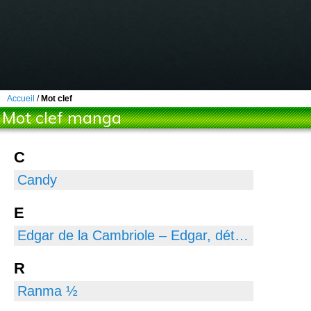
Accueil
/
Mot clef
Mot clef manga
C
Candy
E
Edgar de la Cambriole – Edgar, détective cambrioleur
R
Ranma ½