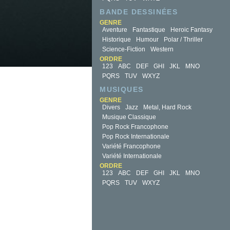
BANDE DESSINÉES
GENRE
Aventure
Fantastique
Heroic Fantasy
Historique
Humour
Polar / Thriller
Science-Fiction
Western
ORDRE
123
ABC
DEF
GHI
JKL
MNO
PQRS
TUV
WXYZ
MUSIQUES
GENRE
Divers
Jazz
Metal, Hard Rock
Musique Classique
Pop Rock Francophone
Pop Rock Internationale
Variété Francophone
Variété Internationale
ORDRE
123
ABC
DEF
GHI
JKL
MNO
PQRS
TUV
WXYZ