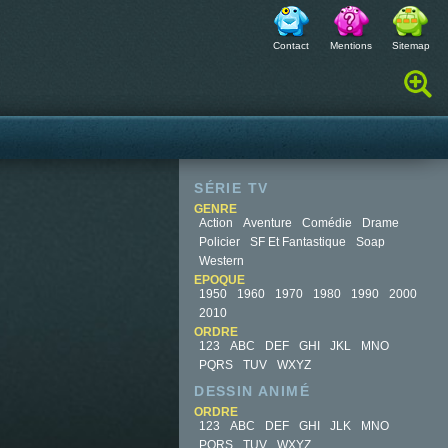
Contact
Mentions
Sitemap
Rechercher :
SÉRIE TV
GENRE
Action
Aventure
Comédie
Drame
Policier
SF Et Fantastique
Soap
Western
EPOQUE
1950
1960
1970
1980
1990
2000
2010
ORDRE
123
ABC
DEF
GHI
JKL
MNO
PQRS
TUV
WXYZ
DESSIN ANIMÉ
ORDRE
123
ABC
DEF
GHI
JLK
MNO
PQRS
TUV
WXYZ