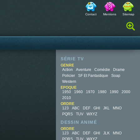
Contact
Mentions
Sitemap
Rechercher :
SÉRIE TV
GENRE
Action
Aventure
Comédie
Drame
Policier
SF Et Fantastique
Soap
Western
EPOQUE
1950
1960
1970
1980
1990
2000
2010
ORDRE
123
ABC
DEF
GHI
JKL
MNO
PQRS
TUV
WXYZ
DESSIN ANIMÉ
ORDRE
123
ABC
DEF
GHI
JLK
MNO
PQRS
TUV
WXYZ