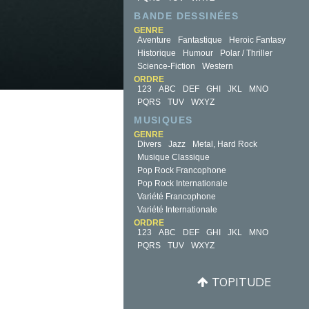
BANDE DESSINÉES
GENRE
Aventure
Fantastique
Heroic Fantasy
Historique
Humour
Polar / Thriller
Science-Fiction
Western
ORDRE
123
ABC
DEF
GHI
JKL
MNO
PQRS
TUV
WXYZ
MUSIQUES
GENRE
Divers
Jazz
Metal, Hard Rock
Musique Classique
Pop Rock Francophone
Pop Rock Internationale
Variété Francophone
Variété Internationale
ORDRE
123
ABC
DEF
GHI
JKL
MNO
PQRS
TUV
WXYZ
TOPITUDE