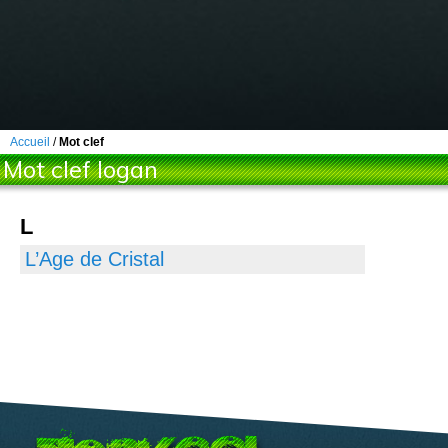
Accueil
/
Mot clef
Mot clef logan
L
L’Age de Cristal