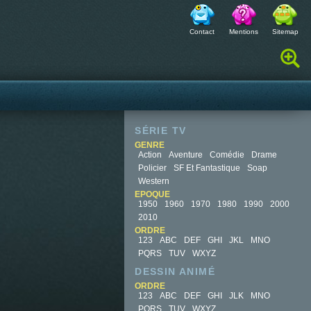
Contact
Mentions
Sitemap
Rechercher :
SÉRIE TV
GENRE
Action
Aventure
Comédie
Drame
Policier
SF Et Fantastique
Soap
Western
EPOQUE
1950
1960
1970
1980
1990
2000
2010
ORDRE
123
ABC
DEF
GHI
JKL
MNO
PQRS
TUV
WXYZ
DESSIN ANIMÉ
ORDRE
123
ABC
DEF
GHI
JLK
MNO
PQRS
TUV
WXYZ