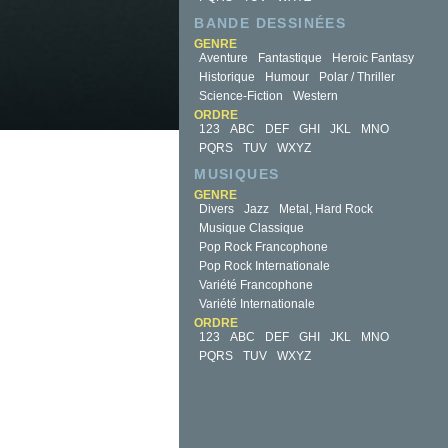
BANDE DESSINÉES
GENRE
Aventure
Fantastique
Heroic Fantasy
Historique
Humour
Polar / Thriller
Science-Fiction
Western
ORDRE
123
ABC
DEF
GHI
JKL
MNO
PQRS
TUV
WXYZ
MUSIQUES
GENRE
Divers
Jazz
Metal, Hard Rock
Musique Classique
Pop Rock Francophone
Pop Rock Internationale
Variété Francophone
Variété Internationale
ORDRE
123
ABC
DEF
GHI
JKL
MNO
PQRS
TUV
WXYZ