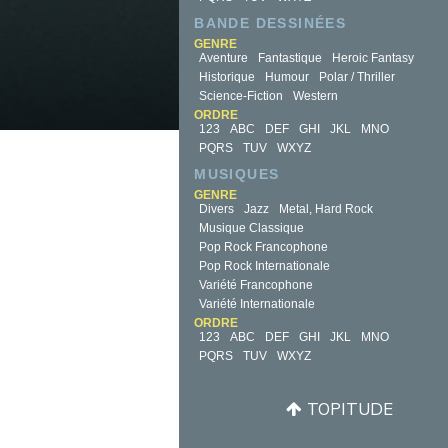
BANDE DESSINÉES
GENRE
Aventure
Fantastique
Heroic Fantasy
Historique
Humour
Polar / Thriller
Science-Fiction
Western
ORDRE
123
ABC
DEF
GHI
JKL
MNO
PQRS
TUV
WXYZ
MUSIQUES
GENRE
Divers
Jazz
Metal, Hard Rock
Musique Classique
Pop Rock Francophone
Pop Rock Internationale
Variété Francophone
Variété Internationale
ORDRE
123
ABC
DEF
GHI
JKL
MNO
PQRS
TUV
WXYZ
TOPITUDE