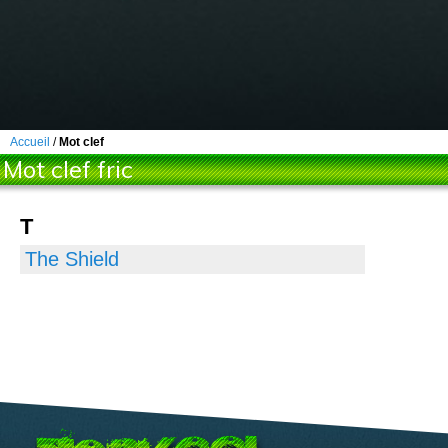
Accueil
/
Mot clef
Mot clef fric
T
The Shield