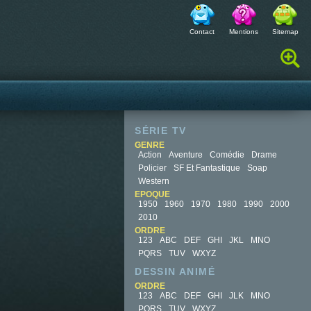
Contact
Mentions
Sitemap
Rechercher :
SÉRIE TV
GENRE
Action
Aventure
Comédie
Drame
Policier
SF Et Fantastique
Soap
Western
EPOQUE
1950
1960
1970
1980
1990
2000
2010
ORDRE
123
ABC
DEF
GHI
JKL
MNO
PQRS
TUV
WXYZ
DESSIN ANIMÉ
ORDRE
123
ABC
DEF
GHI
JLK
MNO
PQRS
TUV
WXYZ