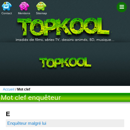
Contact
Mentions
Sitemap
Filtr
Accueil
/
Mot clef
Mot clef enquêteur
E
Enquêteur malgré lui