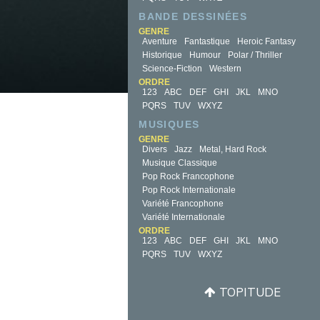
BANDE DESSINÉES
GENRE
Aventure
Fantastique
Heroic Fantasy
Historique
Humour
Polar / Thriller
Science-Fiction
Western
ORDRE
123
ABC
DEF
GHI
JKL
MNO
PQRS
TUV
WXYZ
MUSIQUES
GENRE
Divers
Jazz
Metal, Hard Rock
Musique Classique
Pop Rock Francophone
Pop Rock Internationale
Variété Francophone
Variété Internationale
ORDRE
123
ABC
DEF
GHI
JKL
MNO
PQRS
TUV
WXYZ
TOPITUDE