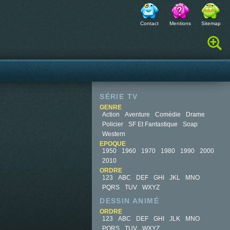
Contact
Mentions
Sitemap
Rechercher :
SÉRIE TV
GENRE
Action
Aventure
Comédie
Drame
Policier
SF Et Fantastique
Soap
Western
EPOQUE
1950
1960
1970
1980
1990
2000
2010
ORDRE
123
ABC
DEF
GHI
JKL
MNO
PQRS
TUV
WXYZ
DESSIN ANIMÉ
ORDRE
123
ABC
DEF
GHI
JLK
MNO
PQRS
TUV
WXYZ