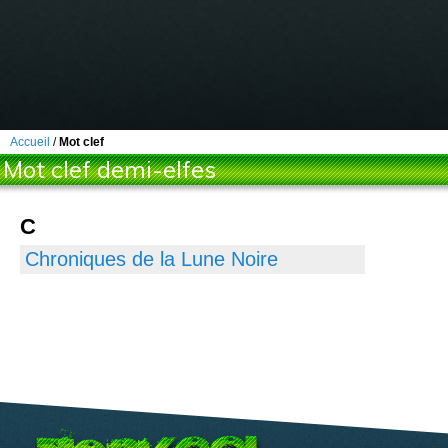
Accueil
/
Mot clef
Mot clef demi-elfes
C
Chroniques de la Lune Noire