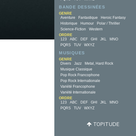
BANDE DESSINÉES
GENRE
Aventure
Fantastique
Heroic Fantasy
Historique
Humour
Polar / Thriller
Science-Fiction
Western
ORDRE
123
ABC
DEF
GHI
JKL
MNO
PQRS
TUV
WXYZ
MUSIQUES
GENRE
Divers
Jazz
Metal, Hard Rock
Musique Classique
Pop Rock Francophone
Pop Rock Internationale
Variété Francophone
Variété Internationale
ORDRE
123
ABC
DEF
GHI
JKL
MNO
PQRS
TUV
WXYZ
TOPITUDE