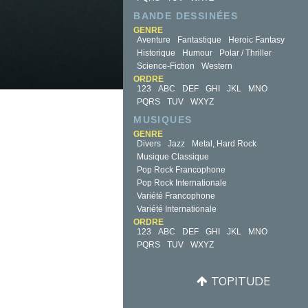
BANDE DESSINÉES
GENRE
Aventure
Fantastique
Heroic Fantasy
Historique
Humour
Polar / Thriller
Science-Fiction
Western
ORDRE
123
ABC
DEF
GHI
JKL
MNO
PQRS
TUV
WXYZ
MUSIQUES
GENRE
Divers
Jazz
Metal, Hard Rock
Musique Classique
Pop Rock Francophone
Pop Rock Internationale
Variété Francophone
Variété Internationale
ORDRE
123
ABC
DEF
GHI
JKL
MNO
PQRS
TUV
WXYZ
TOPITUDE