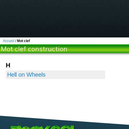
Accueil
/
Mot clef
Mot clef construction
H
Hell on Wheels