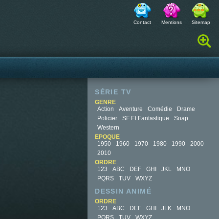
Contact
Mentions
Sitemap
Rechercher :
SÉRIE TV
GENRE
Action
Aventure
Comédie
Drame
Policier
SF Et Fantastique
Soap
Western
EPOQUE
1950
1960
1970
1980
1990
2000
2010
ORDRE
123
ABC
DEF
GHI
JKL
MNO
PQRS
TUV
WXYZ
DESSIN ANIMÉ
ORDRE
123
ABC
DEF
GHI
JLK
MNO
PQRS
TUV
WXYZ