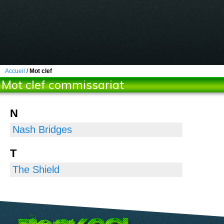
Accueil
/
Mot clef
Mot clef commissariat
N
Nash Bridges
T
The Shield