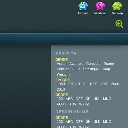
Contact
Mentions
Sitemap
Rechercher :
SÉRIE TV
GENRE
Action
Aventure
Comédie
Drame
Policier
SF Et Fantastique
Soap
Western
EPOQUE
1950
1960
1970
1980
1990
2000
2010
ORDRE
123
ABC
DEF
GHI
JKL
MNO
PQRS
TUV
WXYZ
DESSIN ANIMÉ
ORDRE
123
ABC
DEF
GHI
JLK
MNO
PQRS
TUV
WXYZ