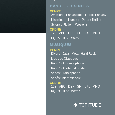
BANDE DESSINÉES
GENRE
Aventure
Fantastique
Heroic Fantasy
Historique
Humour
Polar / Thriller
Science-Fiction
Western
ORDRE
123
ABC
DEF
GHI
JKL
MNO
PQRS
TUV
WXYZ
MUSIQUES
GENRE
Divers
Jazz
Metal, Hard Rock
Musique Classique
Pop Rock Francophone
Pop Rock Internationale
Variété Francophone
Variété Internationale
ORDRE
123
ABC
DEF
GHI
JKL
MNO
PQRS
TUV
WXYZ
TOPITUDE