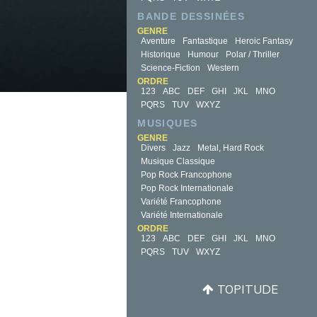
BANDE DESSINÉES
GENRE
Aventure
Fantastique
Heroic Fantasy
Historique
Humour
Polar / Thriller
Science-Fiction
Western
ORDRE
123
ABC
DEF
GHI
JKL
MNO
PQRS
TUV
WXYZ
MUSIQUES
GENRE
Divers
Jazz
Metal, Hard Rock
Musique Classique
Pop Rock Francophone
Pop Rock Internationale
Variété Francophone
Variété Internationale
ORDRE
123
ABC
DEF
GHI
JKL
MNO
PQRS
TUV
WXYZ
TOPITUDE