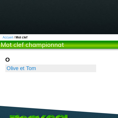
Accueil
/
Mot clef
Mot clef championnat
O
Olive et Tom