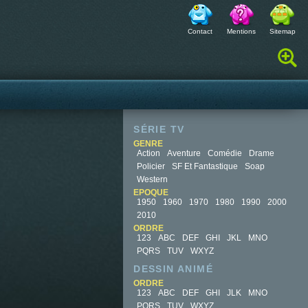
Contact
Mentions
Sitemap
Rechercher :
SÉRIE TV
GENRE
Action
Aventure
Comédie
Drame
Policier
SF Et Fantastique
Soap
Western
EPOQUE
1950
1960
1970
1980
1990
2000
2010
ORDRE
123
ABC
DEF
GHI
JKL
MNO
PQRS
TUV
WXYZ
DESSIN ANIMÉ
ORDRE
123
ABC
DEF
GHI
JLK
MNO
PQRS
TUV
WXYZ