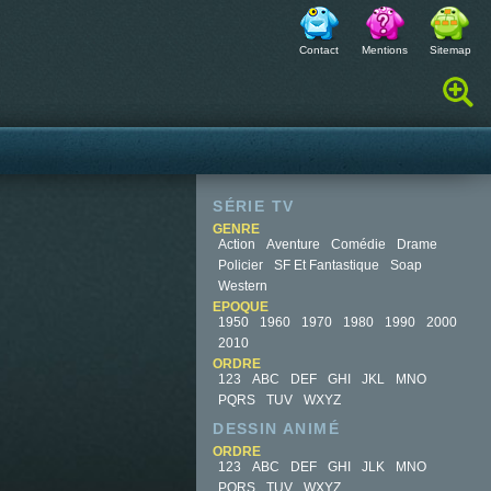
Contact
Mentions
Sitemap
Rechercher :
SÉRIE TV
GENRE
Action
Aventure
Comédie
Drame
Policier
SF Et Fantastique
Soap
Western
EPOQUE
1950
1960
1970
1980
1990
2000
2010
ORDRE
123
ABC
DEF
GHI
JKL
MNO
PQRS
TUV
WXYZ
DESSIN ANIMÉ
ORDRE
123
ABC
DEF
GHI
JLK
MNO
PQRS
TUV
WXYZ