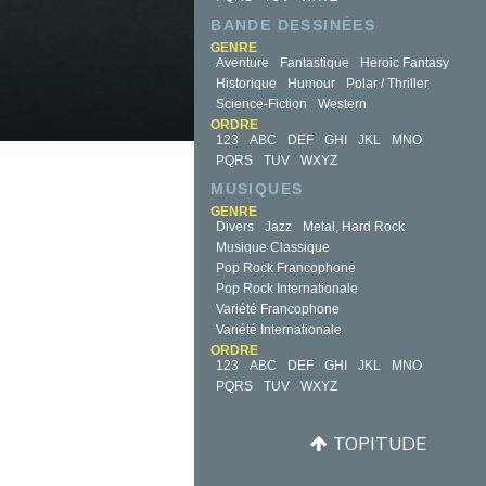
BANDE DESSINÉES
GENRE
Aventure
Fantastique
Heroic Fantasy
Historique
Humour
Polar / Thriller
Science-Fiction
Western
ORDRE
123
ABC
DEF
GHI
JKL
MNO
PQRS
TUV
WXYZ
MUSIQUES
GENRE
Divers
Jazz
Metal, Hard Rock
Musique Classique
Pop Rock Francophone
Pop Rock Internationale
Variété Francophone
Variété Internationale
ORDRE
123
ABC
DEF
GHI
JKL
MNO
PQRS
TUV
WXYZ
TOPITUDE