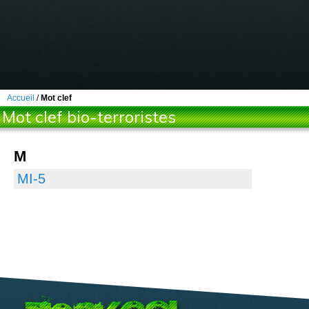
Accueil
/
Mot clef
Mot clef bio-terroristes
M
MI-5