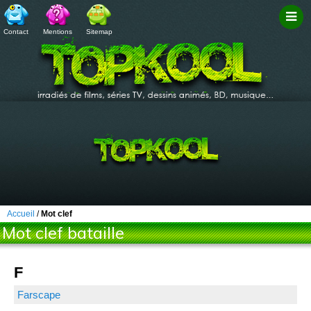
Contact
Mentions
Sitemap
Filtr
Accueil
/
Mot clef
Mot clef bataille
F
Farscape